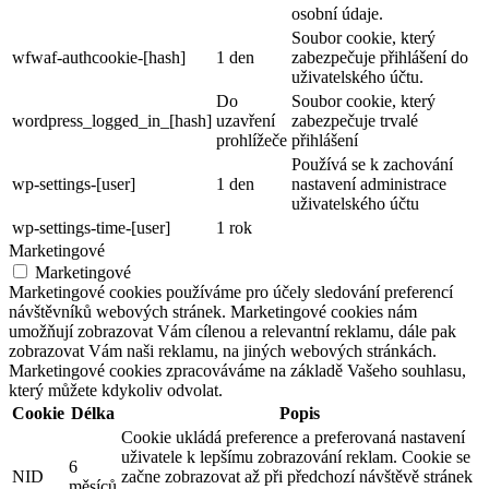
osobní údaje.
Soubor cookie, který
wfwaf-authcookie-[hash]
1 den
zabezpečuje přihlášení do
uživatelského účtu.
Do
Soubor cookie, který
wordpress_logged_in_[hash]
uzavření
zabezpečuje trvalé
prohlížeče
přihlášení
Používá se k zachování
wp-settings-[user]
1 den
nastavení administrace
uživatelského účtu
wp-settings-time-[user]
1 rok
Marketingové
Marketingové
Marketingové cookies používáme pro účely sledování preferencí
návštěvníků webových stránek. Marketingové cookies nám
umožňují zobrazovat Vám cílenou a relevantní reklamu, dále pak
zobrazovat Vám naši reklamu, na jiných webových stránkách.
Marketingové cookies zpracováváme na základě Vašeho souhlasu,
který můžete kdykoliv odvolat.
Cookie
Délka
Popis
Cookie ukládá preference a preferovaná nastavení
uživatele k lepšímu zobrazování reklam. Cookie se
6
NID
začne zobrazovat až při předchozí návštěvě stránek
měsíců