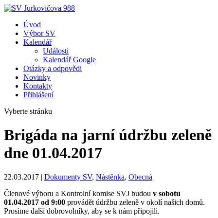
Úvod
Výbor SV
Kalendář
Události
Kalendář Google
Otázky a odpovědi
Novinky
Kontakty
Přihlášení
Vyberte stránku
Brigáda na jarní údržbu zeleně
dne 01.04.2017
22.03.2017
|
Dokumenty SV
,
Nástěnka
,
Obecná
Členové výboru a Kontrolní komise SVJ budou
v sobotu
01.04.2017 od 9:00
provádět údržbu zeleně v okolí našich domů.
Prosíme další dobrovolníky, aby se k nám připojili.