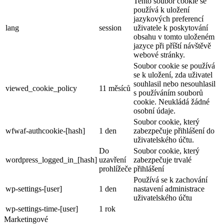
Tento soubor cookie se
používá k uložení
jazykových preferencí
lang
session
uživatele k poskytování
obsahu v tomto uloženém
jazyce při příští návštěvě
webové stránky.
Soubor cookie se používá
se k uložení, zda uživatel
souhlasil nebo nesouhlasil
viewed_cookie_policy
11 měsíců
s používáním souborů
cookie. Neukládá žádné
osobní údaje.
Soubor cookie, který
wfwaf-authcookie-[hash]
1 den
zabezpečuje přihlášení do
uživatelského účtu.
Do
Soubor cookie, který
wordpress_logged_in_[hash]
uzavření
zabezpečuje trvalé
prohlížeče
přihlášení
Používá se k zachování
wp-settings-[user]
1 den
nastavení administrace
uživatelského účtu
wp-settings-time-[user]
1 rok
Marketingové