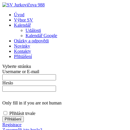
Úvod
Výbor SV
Kalendář
Události
Kalendář Google
Otázky a odpovědi
Novinky
Kontakty
Přihlášení
Vyberte stránku
Username or E-mail
Heslo
Only fill in if you are not human
Přihlásit trvale
Registrace
Zapomněli jste heslo?