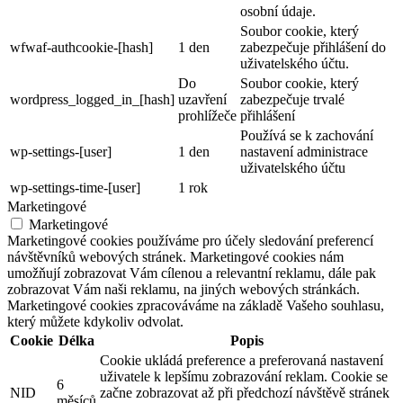
osobní údaje.
Soubor cookie, který
wfwaf-authcookie-[hash]
1 den
zabezpečuje přihlášení do
uživatelského účtu.
Do
Soubor cookie, který
wordpress_logged_in_[hash]
uzavření
zabezpečuje trvalé
prohlížeče
přihlášení
Používá se k zachování
wp-settings-[user]
1 den
nastavení administrace
uživatelského účtu
wp-settings-time-[user]
1 rok
Marketingové
Marketingové
Marketingové cookies používáme pro účely sledování preferencí
návštěvníků webových stránek. Marketingové cookies nám
umožňují zobrazovat Vám cílenou a relevantní reklamu, dále pak
zobrazovat Vám naši reklamu, na jiných webových stránkách.
Marketingové cookies zpracováváme na základě Vašeho souhlasu,
který můžete kdykoliv odvolat.
Cookie
Délka
Popis
Cookie ukládá preference a preferovaná nastavení
uživatele k lepšímu zobrazování reklam. Cookie se
6
NID
začne zobrazovat až při předchozí návštěvě stránek
měsíců