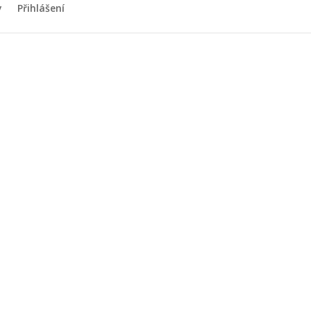
y
Přihlášení
lastníků
019
ví
2019 od 17:30.