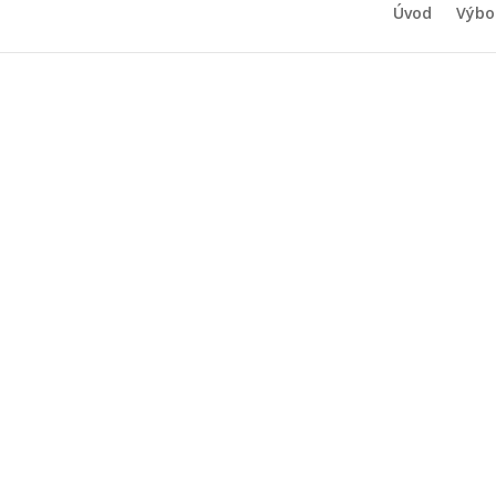
Úvod
Výbo
Pozvánk
je
1
Pozvánka na shromáždění Společenství vlastn
Pozvánka ke stažení