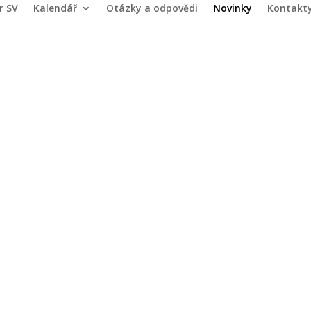
r SV
Kalendář
Otázky a odpovědi
Novinky
Kontakt
a na shromáždění v
dnotek dne 28.05.2
2.04.2019
|
Dokumenty SV
,
Nástěnka
,
Shromáždění
,
Výbor společenst
íků jednotek Jurkovičova 988, které se uskuteční v úterý 28. května 