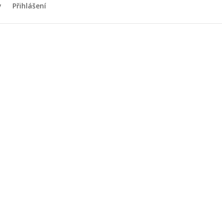
y
Přihlášení
é setkání s
 13:00