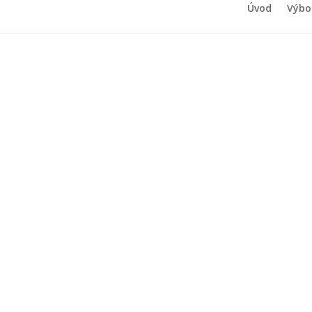
Úvod
Výbo
Pozvánka n
dětmi