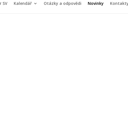
r SV
Kalendář
Otázky a odpovědi
Novinky
Kontakt
a zářijové sousedsk
 dne 08.09.2018 od
30.08.2018
|
Dokumenty SV
,
Nástěnka
,
Obecná
Stáhnout PDF