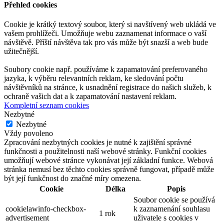
Přehled cookies
Cookie je krátký textový soubor, který si navštívený web ukládá ve
vašem prohlížeči. Umožňuje webu zaznamenat informace o vaší
návštěvě. Příští návštěva tak pro vás může být snazší a web bude
užitečnější.
Soubory cookie např. používáme k zapamatování preferovaného
jazyka, k výběru relevantních reklam, ke sledování počtu
návštěvníků na stránce, k usnadnění registrace do našich služeb, k
ochraně vašich dat a k zapamatování nastavení reklam.
Kompletní seznam cookies
Nezbytné
Nezbytné
Vždy povoleno
Zpracování nezbytných cookies je nutné k zajištění správné
funkčnosti a použitelnosti naší webové stránky. Funkční cookies
umožňují webové stránce vykonávat její základní funkce. Webová
stránka nemusí bez těchto cookies správně fungovat, případě může
být její funkčnost do značné míry omezena.
Cookie
Délka
Popis
Soubor cookie se používá
cookielawinfo-checkbox-
k zaznamenání souhlasu
1 rok
advertisement
uživatele s cookies v