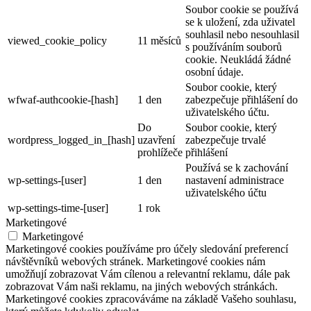
Soubor cookie se používá
se k uložení, zda uživatel
souhlasil nebo nesouhlasil
viewed_cookie_policy
11 měsíců
s používáním souborů
cookie. Neukládá žádné
osobní údaje.
Soubor cookie, který
wfwaf-authcookie-[hash]
1 den
zabezpečuje přihlášení do
uživatelského účtu.
Do
Soubor cookie, který
wordpress_logged_in_[hash]
uzavření
zabezpečuje trvalé
prohlížeče
přihlášení
Používá se k zachování
wp-settings-[user]
1 den
nastavení administrace
uživatelského účtu
wp-settings-time-[user]
1 rok
Marketingové
Marketingové
Marketingové cookies používáme pro účely sledování preferencí
návštěvníků webových stránek. Marketingové cookies nám
umožňují zobrazovat Vám cílenou a relevantní reklamu, dále pak
zobrazovat Vám naši reklamu, na jiných webových stránkách.
Marketingové cookies zpracováváme na základě Vašeho souhlasu,