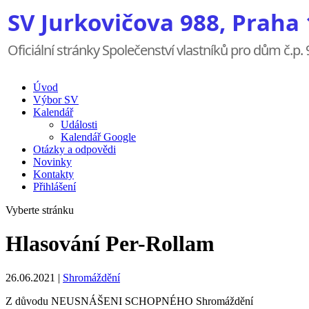
Úvod
Výbor SV
Kalendář
Události
Kalendář Google
Otázky a odpovědi
Novinky
Kontakty
Přihlášení
Vyberte stránku
Hlasování Per-Rollam
26.06.2021
|
Shromáždění
Z důvodu NEUSNÁŠENI SCHOPNÉHO Shromáždění