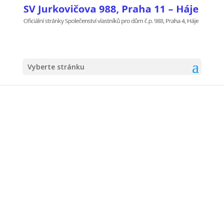
Vyberte stránku
Brigáda na údržbu
zeleně 05.11.2016:
poděkování
7.11.2016
|
Kontakty
,
Nástěnka
,
Obecná
Děkujeme všem, kteří přišli na sobotní brigádu na
údržbu zeleně.
Výbor SVJ
07.11.2016