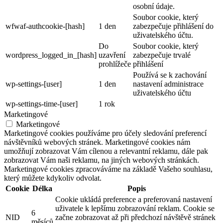
osobní údaje.
Soubor cookie, který
wfwaf-authcookie-[hash]
1 den
zabezpečuje přihlášení do
uživatelského účtu.
Do
Soubor cookie, který
wordpress_logged_in_[hash]
uzavření
zabezpečuje trvalé
prohlížeče
přihlášení
Používá se k zachování
wp-settings-[user]
1 den
nastavení administrace
uživatelského účtu
wp-settings-time-[user]
1 rok
Marketingové
Marketingové
Marketingové cookies používáme pro účely sledování preferencí
návštěvníků webových stránek. Marketingové cookies nám
umožňují zobrazovat Vám cílenou a relevantní reklamu, dále pak
zobrazovat Vám naši reklamu, na jiných webových stránkách.
Marketingové cookies zpracováváme na základě Vašeho souhlasu,
který můžete kdykoliv odvolat.
Cookie
Délka
Popis
Cookie ukládá preference a preferovaná nastavení
uživatele k lepšímu zobrazování reklam. Cookie se
6
NID
začne zobrazovat až při předchozí návštěvě stránek
měsíců