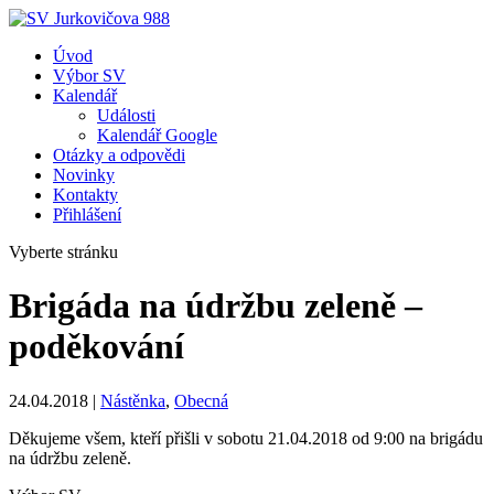
Úvod
Výbor SV
Kalendář
Události
Kalendář Google
Otázky a odpovědi
Novinky
Kontakty
Přihlášení
Vyberte stránku
Brigáda na údržbu zeleně –
poděkování
24.04.2018
|
Nástěnka
,
Obecná
Děkujeme všem, kteří přišli v sobotu 21.04.2018 od 9:00 na brigádu
na údržbu zeleně.