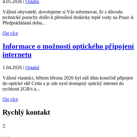
4.05.2026
|
Ostatní
Vážení obyvatelé, dovolujeme si Vás informovat, že z důvodu
technické poruchy došlo k přerušení dodávky teplé vody na Praze 4.
Předpokládaná doba...
číst více
Informace o možnosti optického připojení
internetu
1.04.2026
|
Ostatní
Vážení vlastníci, během března 2026 byl náš dům konečně připojen
do optické sítě Cetin a je zde nyní dostupný optický internet do
rychlosti 2GB/s a...
číst více
Rychlý kontakt
