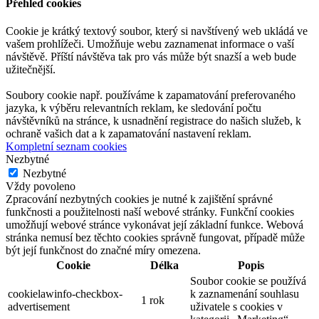
Přehled cookies
Cookie je krátký textový soubor, který si navštívený web ukládá ve
vašem prohlížeči. Umožňuje webu zaznamenat informace o vaší
návštěvě. Příští návštěva tak pro vás může být snazší a web bude
užitečnější.
Soubory cookie např. používáme k zapamatování preferovaného
jazyka, k výběru relevantních reklam, ke sledování počtu
návštěvníků na stránce, k usnadnění registrace do našich služeb, k
ochraně vašich dat a k zapamatování nastavení reklam.
Kompletní seznam cookies
Nezbytné
Nezbytné
Vždy povoleno
Zpracování nezbytných cookies je nutné k zajištění správné
funkčnosti a použitelnosti naší webové stránky. Funkční cookies
umožňují webové stránce vykonávat její základní funkce. Webová
stránka nemusí bez těchto cookies správně fungovat, případě může
být její funkčnost do značné míry omezena.
Cookie
Délka
Popis
Soubor cookie se používá
cookielawinfo-checkbox-
k zaznamenání souhlasu
1 rok
advertisement
uživatele s cookies v