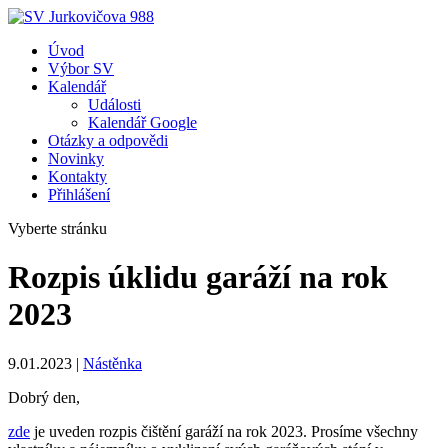
Úvod
Výbor SV
Kalendář
Události
Kalendář Google
Otázky a odpovědi
Novinky
Kontakty
Přihlášení
Vyberte stránku
Rozpis úklidu garáží na rok
2023
9.01.2023
|
Nástěnka
Dobrý den,
zde
je uveden rozpis čištění garáží na rok 2023. Prosíme všechny