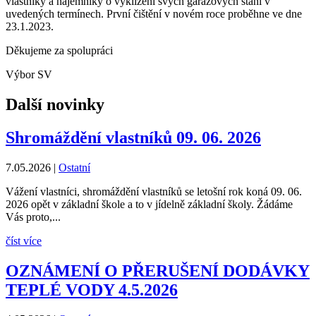
vlastníky a nájemníky o vyklizení svých garážových stání v
uvedených termínech. První čištění v novém roce proběhne ve dne
23.1.2023.
Děkujeme za spolupráci
Výbor SV
Další novinky
Shromáždění vlastníků 09. 06. 2026
7.05.2026
|
Ostatní
Vážení vlastníci, shromáždění vlastníků se letošní rok koná 09. 06.
2026 opět v základní škole a to v jídelně základní školy. Žádáme
Vás proto,...
číst více
OZNÁMENÍ O PŘERUŠENÍ DODÁVKY
TEPLÉ VODY 4.5.2026