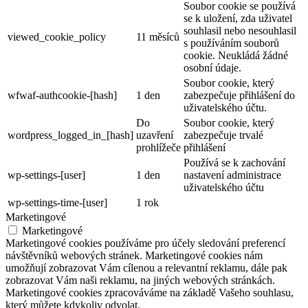
Soubor cookie se používá
se k uložení, zda uživatel
souhlasil nebo nesouhlasil
viewed_cookie_policy
11 měsíců
s používáním souborů
cookie. Neukládá žádné
osobní údaje.
Soubor cookie, který
wfwaf-authcookie-[hash]
1 den
zabezpečuje přihlášení do
uživatelského účtu.
Do
Soubor cookie, který
wordpress_logged_in_[hash]
uzavření
zabezpečuje trvalé
prohlížeče
přihlášení
Používá se k zachování
wp-settings-[user]
1 den
nastavení administrace
uživatelského účtu
wp-settings-time-[user]
1 rok
Marketingové
Marketingové
Marketingové cookies používáme pro účely sledování preferencí
návštěvníků webových stránek. Marketingové cookies nám
umožňují zobrazovat Vám cílenou a relevantní reklamu, dále pak
zobrazovat Vám naši reklamu, na jiných webových stránkách.
Marketingové cookies zpracováváme na základě Vašeho souhlasu,
který můžete kdykoliv odvolat.