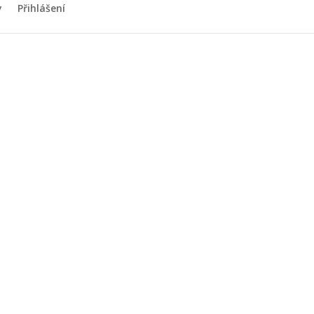
y
Přihlášení
pro rok 2016