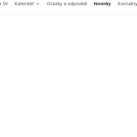
r SV
Kalendář
Otázky a odpovědi
Novinky
Kontakt
du garážových stání 
29.01.2016
|
Nástěnka
,
Obecná
30 do cca 15:30