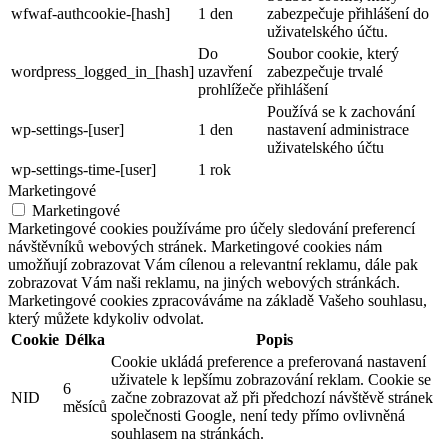
wfwaf-authcookie-[hash]
1 den
zabezpečuje přihlášení do
uživatelského účtu.
Do
Soubor cookie, který
wordpress_logged_in_[hash]
uzavření
zabezpečuje trvalé
prohlížeče
přihlášení
Používá se k zachování
wp-settings-[user]
1 den
nastavení administrace
uživatelského účtu
wp-settings-time-[user]
1 rok
Marketingové
Marketingové
Marketingové cookies používáme pro účely sledování preferencí
návštěvníků webových stránek. Marketingové cookies nám
umožňují zobrazovat Vám cílenou a relevantní reklamu, dále pak
zobrazovat Vám naši reklamu, na jiných webových stránkách.
Marketingové cookies zpracováváme na základě Vašeho souhlasu,
který můžete kdykoliv odvolat.
Cookie
Délka
Popis
Cookie ukládá preference a preferovaná nastavení
uživatele k lepšímu zobrazování reklam. Cookie se
6
NID
začne zobrazovat až při předchozí návštěvě stránek
měsíců
společnosti Google, není tedy přímo ovlivněná
souhlasem na stránkách.