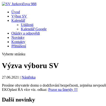
Úvod
Výbor SV
Kalendář
Události
Kalendář Google
Otázky a odpovědi
Novinky
Kontakty
Přihlášení
Vyberte stránku
Výzva výboru SV
27.06.2021
|
Nástěnka
Prosíme obyvatele domu o dodržování bezpečnosti, zejména nevpouš
EKOplast RA více viz. odkaz:
Pozor na šmejdy !!!
Další novinky