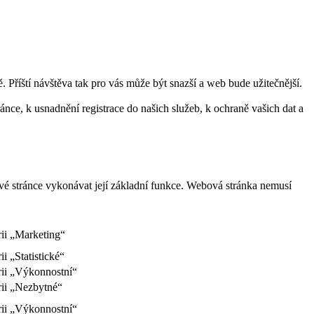
Příští návštěva tak pro vás může být snazší a web bude užitečnější.
ce, k usnadnění registrace do našich služeb, k ochraně vašich dat a
vé stránce vykonávat její základní funkce. Webová stránka nemusí
rii „Marketing“
i „Statistické“
rii „Výkonnostní“
rii „Nezbytné“
rii „Výkonnostní“