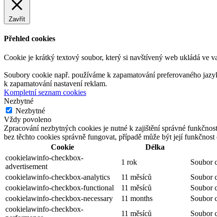
Zavřít
Přehled cookies
Cookie je krátký textový soubor, který si navštívený web ukládá ve v
Soubory cookie např. používáme k zapamatování preferovaného jazyka,
k zapamatování nastavení reklam.
Kompletní seznam cookies
Nezbytné
Nezbytné
Vždy povoleno
Zpracování nezbytných cookies je nutné k zajištění správné funkčnos
bez těchto cookies správně fungovat, případě může být její funkčnos
Cookie
Délka
cookielawinfo-checkbox-
1 rok
Soubor c
advertisement
cookielawinfo-checkbox-analytics
11 měsíců
Soubor c
cookielawinfo-checkbox-functional
11 měsíců
Soubor c
cookielawinfo-checkbox-necessary
11 months
Soubor c
cookielawinfo-checkbox-
11 měsíců
Soubor c