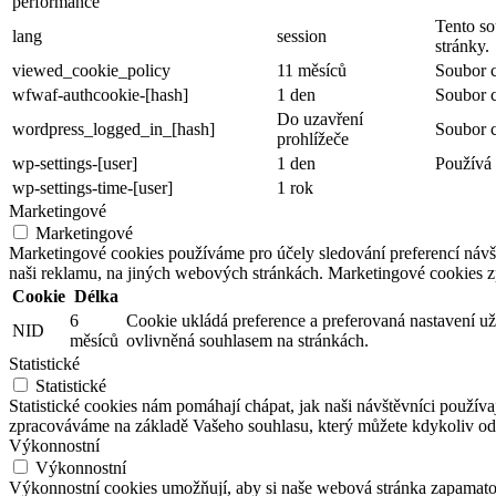
performance
Tento so
lang
session
stránky.
viewed_cookie_policy
11 měsíců
Soubor c
wfwaf-authcookie-[hash]
1 den
Soubor c
Do uzavření
wordpress_logged_in_[hash]
Soubor c
prohlížeče
wp-settings-[user]
1 den
Používá 
wp-settings-time-[user]
1 rok
Marketingové
Marketingové
Marketingové cookies používáme pro účely sledování preferencí náv
naši reklamu, na jiných webových stránkách. Marketingové cookies 
Cookie
Délka
6
Cookie ukládá preference a preferovaná nastavení už
NID
měsíců
ovlivněná souhlasem na stránkách.
Statistické
Statistické
Statistické cookies nám pomáhají chápat, jak naši návštěvníci používaj
zpracováváme na základě Vašeho souhlasu, který můžete kdykoliv od
Výkonnostní
Výkonnostní
Výkonnostní cookies umožňují, aby si naše webová stránka zapamatoval