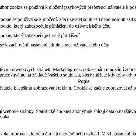
ubor cookie se používá k uložení jazykových preferencí uživatele k po
ookie se používá se k uložení, zda uživatel souhlasil nebo nesouhlasi
ookie, který zabezpečuje přihlášení do uživatelského účtu.
ookie, který zabezpečuje trvalé přihlášení
se k zachování nastavení administrace uživatelského účtu
štěvníků webových stránek. Marketingové cookies nám umožňují zobra
zpracováváme na základě Vašeho souhlasu, který můžete kdykoliv odvol
Popis
ivatele k lepšímu zobrazování reklam. Cookie se začne zobrazovat až p
í webové stránky. Statistické cookies anonymně sbírají data o návštěvní
volat.
a informace, které mění její chování nebo vzhled. Mezi nastavení, kte