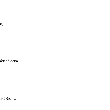
,...
ádaná doba...
 2GB/s a...