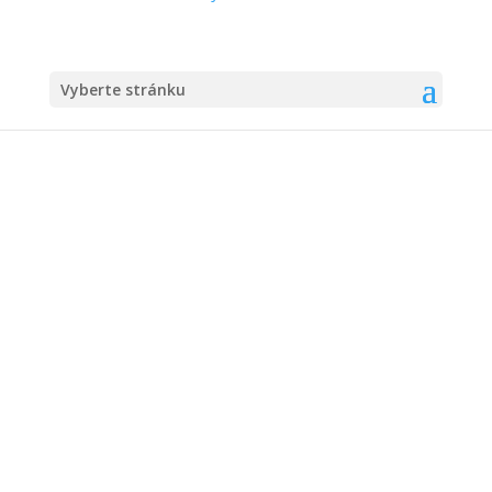
Vyberte stránku
Předávání čipů:
další termíny
24.09.2015
|
Obecná
BUDOVA U + BUDOVA V
Další náhradní termíny už nebudou. V případě zájmu
o čip napište email na
cipy@jurkovicova988.cz
a
domluvte se na osobním termínu.
Děkujeme za pochopení.