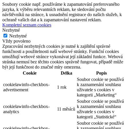
Soubory cookie např. používáme k zapamatování preferovaného
jazyka, k výběru relevantních reklam, ke sledování počtu
návštěvníků na stránce, k usnadnění registrace do našich služeb, k
ochraně vašich dat a k zapamatování nastavení reklam.
Kompletní seznam cookies
Nezbytné
Nezbytné
Vždy povoleno
Zpracování nezbytných cookies je nutné k zajištění správné
funkčnosti a použitelnosti naší webové stránky. Funkční cookies
umožňují webové stránce vykonávat její základní funkce. Webová
stránka nemusí bez těchto cookies správně fungovat, případě může
být její funkčnost do značné míry omezena.
Cookie
Délka
Popis
Soubor cookie se používá
cookielawinfo-checkbox-
k zaznamenání souhlasu
1 rok
advertisement
uživatele s cookies v
kategorii „Marketing“
Soubor cookie se používá
cookielawinfo-checkbox-
k zaznamenání souhlasu
11 měsíců
analytics
uživatele s cookies v
kategorii „Statistické“
Soubor cookie se používá
cookielawinfo-checkbox-
k zaznamenání souhlasu