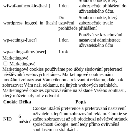
Soubor cookie, který
wfwaf-authcookie-[hash]
1 den
zabezpečuje přihlášení do
uživatelského účtu.
Do
Soubor cookie, který
wordpress_logged_in_[hash]
uzavření
zabezpečuje trvalé
prohlížeče
přihlášení
Používá se k zachování
wp-settings-[user]
1 den
nastavení administrace
uživatelského účtu
wp-settings-time-[user]
1 rok
Marketingové
Marketingové
Marketingové cookies používáme pro účely sledování preferencí
návštěvníků webových stránek. Marketingové cookies nám
umožňují zobrazovat Vám cílenou a relevantní reklamu, dále pak
zobrazovat Vám naši reklamu, na jiných webových stránkách.
Marketingové cookies zpracováváme na základě Vašeho souhlasu,
který můžete kdykoliv odvolat.
Cookie
Délka
Popis
Cookie ukládá preference a preferovaná nastavení
uživatele k lepšímu zobrazování reklam. Cookie se
6
NID
začne zobrazovat až při předchozí návštěvě stránek
měsíců
společnosti Google, není tedy přímo ovlivněná
souhlasem na stránkách.