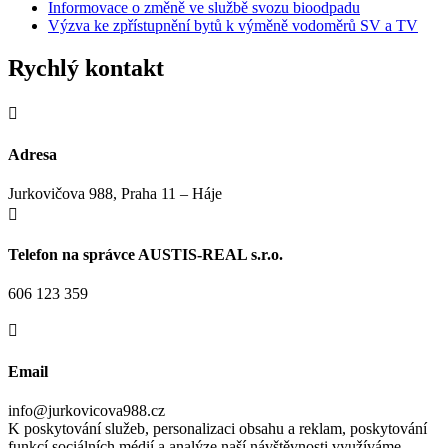
Informovace o změně ve službě svozu bioodpadu
Výzva ke zpřístupnění bytů k výměně vodoměrů SV a TV
Rychlý kontakt

Adresa
Jurkovičova 988, Praha 11 – Háje

Telefon na správce AUSTIS-REAL s.r.o.
606 123 359

Email
info@jurkovicova988.cz
K poskytování služeb, personalizaci obsahu a reklam, poskytování
funkcí sociálních médií a analýze naší návštěvnosti využíváme