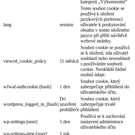
kategorii „Výkonnostní“
Tento soubor cookie se
používá k uložení
jazykových preferencí
lang
session
uživatele k poskytování
obsahu v tomto uloženém
jazyce při příští návštěvě
webové stránky.
Soubor cookie se používá
se k uložení, zda uživatel
souhlasil nebo nesouhlasil
viewed_cookie_policy
11 měsíců
s používáním souborů
cookie. Neukládá žádné
osobní údaje.
Soubor cookie, který
wfwaf-authcookie-[hash]
1 den
zabezpečuje přihlášení do
uživatelského účtu.
Do
Soubor cookie, který
wordpress_logged_in_[hash]
uzavření
zabezpečuje trvalé
prohlížeče
přihlášení
Používá se k zachování
wp-settings-[user]
1 den
nastavení administrace
uživatelského účtu
wp-settings-time-[user]
1 rok