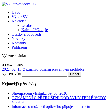
Úvod
Výbor SV
Kalendář
Události
Kalendář Google
Otázky a odpovědi
Novinky
Kontakty
Přihlášení
Vyberte stránku
0
Downloads
2022_02_11_Záznam o požární preventivní prohlídce
Vyhledávání
Nejnovější příspěvky
Shromáždění vlastníků 09. 06. 2026
OZNÁMENÍ O PŘERUŠENÍ DODÁVKY TEPLÉ VODY
4.5.2026
Informace o možnosti optického připojení internetu