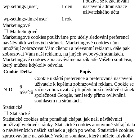
Používá se k zachování
wp-settings-[user]
1 den
nastavení administrace
uživatelského účtu
wp-settings-time-[user]
1 rok
Marketingové
Marketingové
Marketingové cookies používáme pro účely sledování preferencí
návštěvníků webových stránek. Marketingové cookies nám
umožňují zobrazovat Vám cílenou a relevantní reklamu, dále pak
zobrazovat Vám naši reklamu, na jiných webových stránkách.
Marketingové cookies zpracováváme na základě Vašeho souhlasu,
který můžete kdykoliv odvolat.
Cookie
Délka
Popis
Cookie ukládá preference a preferovaná nastavení
uživatele k lepšímu zobrazování reklam. Cookie se
6
NID
začne zobrazovat až při předchozí návštěvě stránek
měsíců
společnosti Google, není tedy přímo ovlivněná
souhlasem na stránkách.
Statistické
Statistické
Statistické cookies nám pomáhají chápat, jak naši návštěvníci
používají webové stránky. Statistické cookies anonymně sbírají data
o návštěvnících našich stránek a jejich po webu. Statistické cookies
zpracováváme na základě Vašeho souhlasu, který můžete kdykoliv