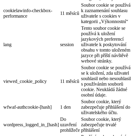
Soubor cookie se používá
cookielawinfo-checkbox-
k zaznamenání souhlasu
11 měsíců
performance
uživatele s cookies v
kategorii „Výkonnostní“
Tento soubor cookie se
používá k uložení
jazykových preferencí
lang
session
uživatele k poskytování
obsahu v tomto uloženém
jazyce při příští návštěvě
webové stránky.
Soubor cookie se používá
se k uložení, zda uživatel
souhlasil nebo nesouhlasil
viewed_cookie_policy
11 měsíců
s používáním souborů
cookie. Neukládá žádné
osobní údaje.
Soubor cookie, který
wfwaf-authcookie-[hash]
1 den
zabezpečuje přihlášení do
uživatelského účtu.
Do
Soubor cookie, který
wordpress_logged_in_[hash]
uzavření
zabezpečuje trvalé
prohlížeče
přihlášení