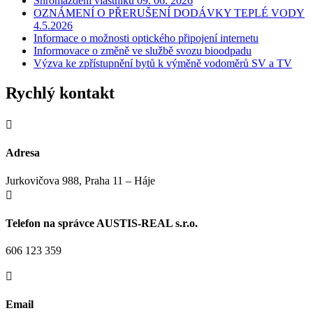
Shromáždění vlastníků 09. 06. 2026
OZNÁMENÍ O PŘERUŠENÍ DODÁVKY TEPLÉ VODY
4.5.2026
Informace o možnosti optického připojení internetu
Informovace o změně ve službě svozu bioodpadu
Výzva ke zpřístupnění bytů k výměně vodoměrů SV a TV
Rychlý kontakt

Adresa
Jurkovičova 988, Praha 11 – Háje

Telefon na správce AUSTIS-REAL s.r.o.
606 123 359

Email