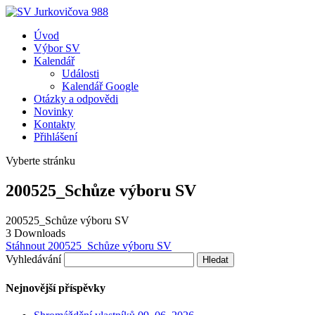
Úvod
Výbor SV
Kalendář
Události
Kalendář Google
Otázky a odpovědi
Novinky
Kontakty
Přihlášení
Vyberte stránku
200525_Schůze výboru SV
200525_Schůze výboru SV
3
Downloads
Stáhnout 200525_Schůze výboru SV
Vyhledávání
Nejnovější příspěvky