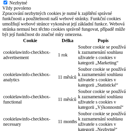
Nezbytné
Vždy povoleno
Zpracování nezbytných cookies je nutné k zajištění správné
funkčnosti a použitelnosti naší webové stránky. Funkční cookies
umožňují webové stránce vykonávat její základní funkce. Webová
stránka nemusí bez těchto cookies správně fungovat, případě může
být její funkčnost do značné míry omezena.
Cookie
Délka
Popis
Soubor cookie se používá
cookielawinfo-checkbox-
k zaznamenání souhlasu
1 rok
advertisement
uživatele s cookies v
kategorii „Marketing“
Soubor cookie se používá
cookielawinfo-checkbox-
k zaznamenání souhlasu
11 měsíců
analytics
uživatele s cookies v
kategorii „Statistické“
Soubor cookie se používá
cookielawinfo-checkbox-
k zaznamenání souhlasu
11 měsíců
functional
uživatele s cookies v
kategorii „Výkonnostní“
Soubor cookie se používá
cookielawinfo-checkbox-
k zaznamenání souhlasu
11 months
necessary
uživatele s cookies v
kategorii „Nezbytné“