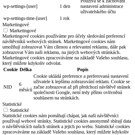
Používá se k zachování
wp-settings-[user]
1 den
nastavení administrace
uživatelského účtu
wp-settings-time-[user]
1 rok
Marketingové
Marketingové
Marketingové cookies používáme pro účely sledování preferencí
návštěvníků webových stránek. Marketingové cookies nám
umožňují zobrazovat Vám cílenou a relevantní reklamu, dále pak
zobrazovat Vám naši reklamu, na jiných webových stránkách.
Marketingové cookies zpracováváme na základě Vašeho souhlasu,
který můžete kdykoliv odvolat.
Cookie
Délka
Popis
Cookie ukládá preference a preferovaná nastavení
uživatele k lepšímu zobrazování reklam. Cookie se
6
NID
začne zobrazovat až při předchozí návštěvě stránek
měsíců
společnosti Google, není tedy přímo ovlivněná
souhlasem na stránkách.
Statistické
Statistické
Statistické cookies nám pomáhají chápat, jak naši návštěvníci
používají webové stránky. Statistické cookies anonymně sbírají data
o návštěvnících našich stránek a jejich po webu. Statistické cookies
zpracováváme na základě Vašeho souhlasu, který můžete kdykoliv