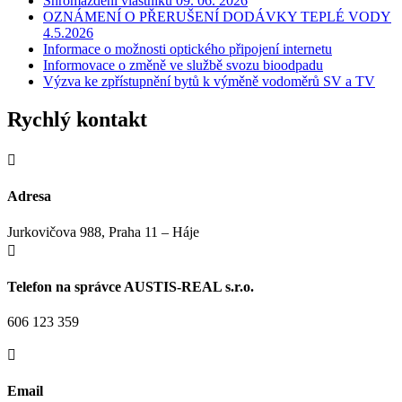
Shromáždění vlastníků 09. 06. 2026
OZNÁMENÍ O PŘERUŠENÍ DODÁVKY TEPLÉ VODY
4.5.2026
Informace o možnosti optického připojení internetu
Informovace o změně ve službě svozu bioodpadu
Výzva ke zpřístupnění bytů k výměně vodoměrů SV a TV
Rychlý kontakt

Adresa
Jurkovičova 988, Praha 11 – Háje

Telefon na správce AUSTIS-REAL s.r.o.
606 123 359

Email