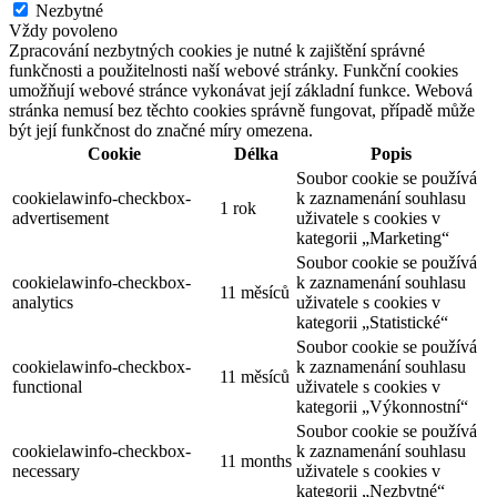
Nezbytné
Vždy povoleno
Zpracování nezbytných cookies je nutné k zajištění správné
funkčnosti a použitelnosti naší webové stránky. Funkční cookies
umožňují webové stránce vykonávat její základní funkce. Webová
stránka nemusí bez těchto cookies správně fungovat, případě může
být její funkčnost do značné míry omezena.
Cookie
Délka
Popis
Soubor cookie se používá
cookielawinfo-checkbox-
k zaznamenání souhlasu
1 rok
advertisement
uživatele s cookies v
kategorii „Marketing“
Soubor cookie se používá
cookielawinfo-checkbox-
k zaznamenání souhlasu
11 měsíců
analytics
uživatele s cookies v
kategorii „Statistické“
Soubor cookie se používá
cookielawinfo-checkbox-
k zaznamenání souhlasu
11 měsíců
functional
uživatele s cookies v
kategorii „Výkonnostní“
Soubor cookie se používá
cookielawinfo-checkbox-
k zaznamenání souhlasu
11 months
necessary
uživatele s cookies v
kategorii „Nezbytné“