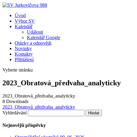
Úvod
Výbor SV
Kalendář
Události
Kalendář Google
Otázky a odpovědi
Novinky
Kontakty
Přihlášení
Vyberte stránku
2023_Obratová_předvaha_analyticky
2023_Obratová_předvaha_analyticky
8
Downloads
2023_Obratová_předvaha_analyticky
Vyhledávání
Nejnovější příspěvky