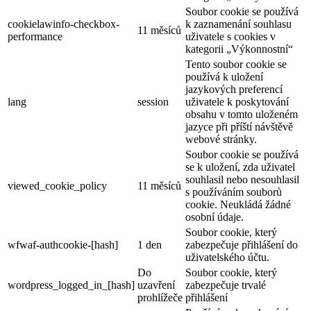
Soubor cookie se používá
cookielawinfo-checkbox-
k zaznamenání souhlasu
11 měsíců
performance
uživatele s cookies v
kategorii „Výkonnostní“
Tento soubor cookie se
používá k uložení
jazykových preferencí
lang
session
uživatele k poskytování
obsahu v tomto uloženém
jazyce při příští návštěvě
webové stránky.
Soubor cookie se používá
se k uložení, zda uživatel
souhlasil nebo nesouhlasil
viewed_cookie_policy
11 měsíců
s používáním souborů
cookie. Neukládá žádné
osobní údaje.
Soubor cookie, který
wfwaf-authcookie-[hash]
1 den
zabezpečuje přihlášení do
uživatelského účtu.
Do
Soubor cookie, který
wordpress_logged_in_[hash]
uzavření
zabezpečuje trvalé
prohlížeče
přihlášení