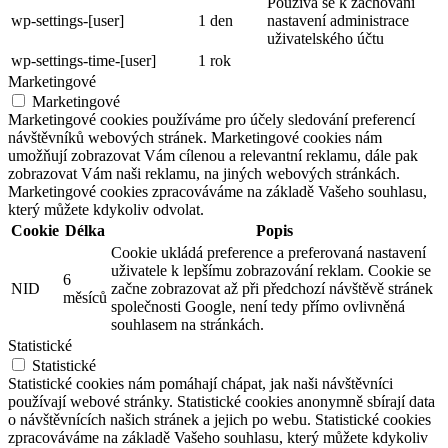
Používá se k zachování
wp-settings-[user]
1 den
nastavení administrace
uživatelského účtu
wp-settings-time-[user]
1 rok
Marketingové
Marketingové
Marketingové cookies používáme pro účely sledování preferencí
návštěvníků webových stránek. Marketingové cookies nám
umožňují zobrazovat Vám cílenou a relevantní reklamu, dále pak
zobrazovat Vám naši reklamu, na jiných webových stránkách.
Marketingové cookies zpracováváme na základě Vašeho souhlasu,
který můžete kdykoliv odvolat.
Cookie
Délka
Popis
Cookie ukládá preference a preferovaná nastavení
uživatele k lepšímu zobrazování reklam. Cookie se
6
NID
začne zobrazovat až při předchozí návštěvě stránek
měsíců
společnosti Google, není tedy přímo ovlivněná
souhlasem na stránkách.
Statistické
Statistické
Statistické cookies nám pomáhají chápat, jak naši návštěvníci
používají webové stránky. Statistické cookies anonymně sbírají data
o návštěvnících našich stránek a jejich po webu. Statistické cookies
zpracováváme na základě Vašeho souhlasu, který můžete kdykoliv