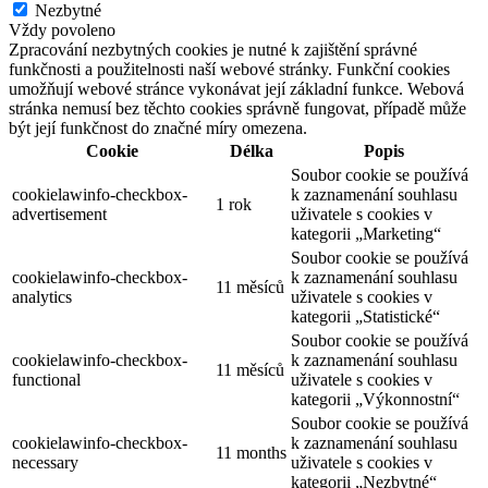
Nezbytné
Vždy povoleno
Zpracování nezbytných cookies je nutné k zajištění správné
funkčnosti a použitelnosti naší webové stránky. Funkční cookies
umožňují webové stránce vykonávat její základní funkce. Webová
stránka nemusí bez těchto cookies správně fungovat, případě může
být její funkčnost do značné míry omezena.
Cookie
Délka
Popis
Soubor cookie se používá
cookielawinfo-checkbox-
k zaznamenání souhlasu
1 rok
advertisement
uživatele s cookies v
kategorii „Marketing“
Soubor cookie se používá
cookielawinfo-checkbox-
k zaznamenání souhlasu
11 měsíců
analytics
uživatele s cookies v
kategorii „Statistické“
Soubor cookie se používá
cookielawinfo-checkbox-
k zaznamenání souhlasu
11 měsíců
functional
uživatele s cookies v
kategorii „Výkonnostní“
Soubor cookie se používá
cookielawinfo-checkbox-
k zaznamenání souhlasu
11 months
necessary
uživatele s cookies v
kategorii „Nezbytné“