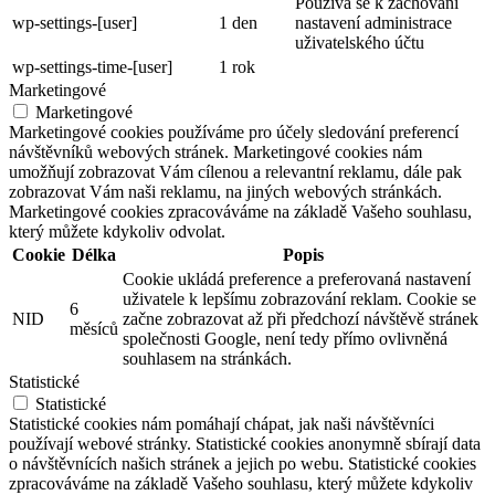
Používá se k zachování
wp-settings-[user]
1 den
nastavení administrace
uživatelského účtu
wp-settings-time-[user]
1 rok
Marketingové
Marketingové
Marketingové cookies používáme pro účely sledování preferencí
návštěvníků webových stránek. Marketingové cookies nám
umožňují zobrazovat Vám cílenou a relevantní reklamu, dále pak
zobrazovat Vám naši reklamu, na jiných webových stránkách.
Marketingové cookies zpracováváme na základě Vašeho souhlasu,
který můžete kdykoliv odvolat.
Cookie
Délka
Popis
Cookie ukládá preference a preferovaná nastavení
uživatele k lepšímu zobrazování reklam. Cookie se
6
NID
začne zobrazovat až při předchozí návštěvě stránek
měsíců
společnosti Google, není tedy přímo ovlivněná
souhlasem na stránkách.
Statistické
Statistické
Statistické cookies nám pomáhají chápat, jak naši návštěvníci
používají webové stránky. Statistické cookies anonymně sbírají data
o návštěvnících našich stránek a jejich po webu. Statistické cookies
zpracováváme na základě Vašeho souhlasu, který můžete kdykoliv