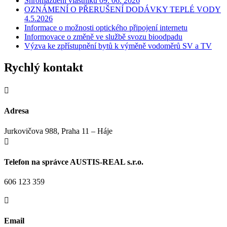
Shromáždění vlastníků 09. 06. 2026
OZNÁMENÍ O PŘERUŠENÍ DODÁVKY TEPLÉ VODY
4.5.2026
Informace o možnosti optického připojení internetu
Informovace o změně ve službě svozu bioodpadu
Výzva ke zpřístupnění bytů k výměně vodoměrů SV a TV
Rychlý kontakt

Adresa
Jurkovičova 988, Praha 11 – Háje

Telefon na správce AUSTIS-REAL s.r.o.
606 123 359

Email