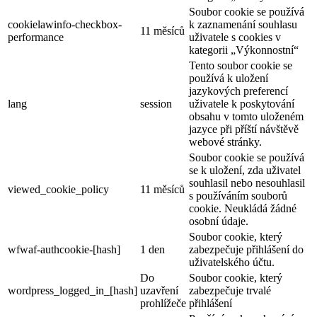
Soubor cookie se používá
cookielawinfo-checkbox-
k zaznamenání souhlasu
11 měsíců
performance
uživatele s cookies v
kategorii „Výkonnostní“
Tento soubor cookie se
používá k uložení
jazykových preferencí
lang
session
uživatele k poskytování
obsahu v tomto uloženém
jazyce při příští návštěvě
webové stránky.
Soubor cookie se používá
se k uložení, zda uživatel
souhlasil nebo nesouhlasil
viewed_cookie_policy
11 měsíců
s používáním souborů
cookie. Neukládá žádné
osobní údaje.
Soubor cookie, který
wfwaf-authcookie-[hash]
1 den
zabezpečuje přihlášení do
uživatelského účtu.
Do
Soubor cookie, který
wordpress_logged_in_[hash]
uzavření
zabezpečuje trvalé
prohlížeče
přihlášení