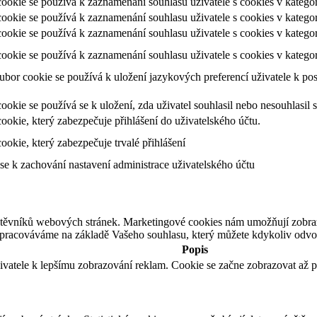
ookie se používá k zaznamenání souhlasu uživatele s cookies v kategori
ookie se používá k zaznamenání souhlasu uživatele s cookies v katego
ookie se používá k zaznamenání souhlasu uživatele s cookies v katego
ookie se používá k zaznamenání souhlasu uživatele s cookies v katego
ubor cookie se používá k uložení jazykových preferencí uživatele k po
ookie se používá se k uložení, zda uživatel souhlasil nebo nesouhlasi
ookie, který zabezpečuje přihlášení do uživatelského účtu.
ookie, který zabezpečuje trvalé přihlášení
se k zachování nastavení administrace uživatelského účtu
štěvníků webových stránek. Marketingové cookies nám umožňují zobra
zpracováváme na základě Vašeho souhlasu, který můžete kdykoliv odvol
Popis
ivatele k lepšímu zobrazování reklam. Cookie se začne zobrazovat až p