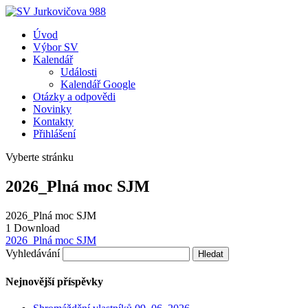
Úvod
Výbor SV
Kalendář
Události
Kalendář Google
Otázky a odpovědi
Novinky
Kontakty
Přihlášení
Vyberte stránku
2026_Plná moc SJM
2026_Plná moc SJM
1
Download
2026_Plná moc SJM
Vyhledávání
Nejnovější příspěvky