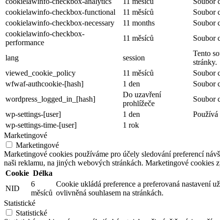
cookielawinfo-checkbox-analytics
11 měsíců
Soubor c
cookielawinfo-checkbox-functional
11 měsíců
Soubor c
cookielawinfo-checkbox-necessary
11 months
Soubor c
cookielawinfo-checkbox-
11 měsíců
Soubor c
performance
Tento so
lang
session
stránky.
viewed_cookie_policy
11 měsíců
Soubor c
wfwaf-authcookie-[hash]
1 den
Soubor c
Do uzavření
wordpress_logged_in_[hash]
Soubor c
prohlížeče
wp-settings-[user]
1 den
Používá 
wp-settings-time-[user]
1 rok
Marketingové
Marketingové
Marketingové cookies používáme pro účely sledování preferencí náv
naši reklamu, na jiných webových stránkách. Marketingové cookies 
Cookie
Délka
6
Cookie ukládá preference a preferovaná nastavení už
NID
měsíců
ovlivněná souhlasem na stránkách.
Statistické
Statistické