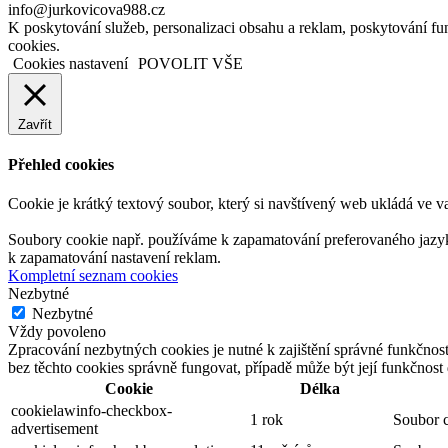
info@jurkovicova988.cz
K poskytování služeb, personalizaci obsahu a reklam, poskytování 
cookies.
Cookies nastavení
POVOLIT VŠE
Zavřít
Přehled cookies
Cookie je krátký textový soubor, který si navštívený web ukládá ve v
Soubory cookie např. používáme k zapamatování preferovaného jazyka,
k zapamatování nastavení reklam.
Kompletní seznam cookies
Nezbytné
Nezbytné
Vždy povoleno
Zpracování nezbytných cookies je nutné k zajištění správné funkčnos
bez těchto cookies správně fungovat, případě může být její funkčnos
Cookie
Délka
cookielawinfo-checkbox-
1 rok
Soubor c
advertisement