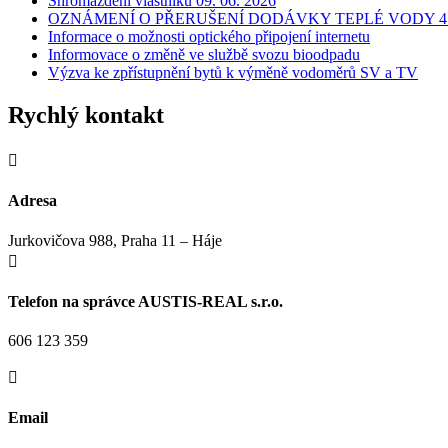
Shromáždění vlastníků 09. 06. 2026
OZNÁMENÍ O PŘERUŠENÍ DODÁVKY TEPLÉ VODY 4.
Informace o možnosti optického připojení internetu
Informovace o změně ve službě svozu bioodpadu
Výzva ke zpřístupnění bytů k výměně vodoměrů SV a TV
Rychlý kontakt

Adresa
Jurkovičova 988, Praha 11 – Háje

Telefon na správce AUSTIS-REAL s.r.o.
606 123 359

Email