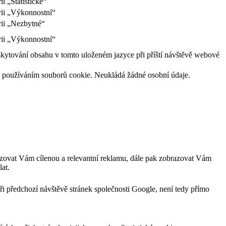
i „Statistické“
rii „Výkonnostní“
rii „Nezbytné“
rii „Výkonnostní“
skytování obsahu v tomto uloženém jazyce při příští návštěvě webové
l s používáním souborů cookie. Neukládá žádné osobní údaje.
zovat Vám cílenou a relevantní reklamu, dále pak zobrazovat Vám
at.
ři předchozí návštěvě stránek společnosti Google, není tedy přímo