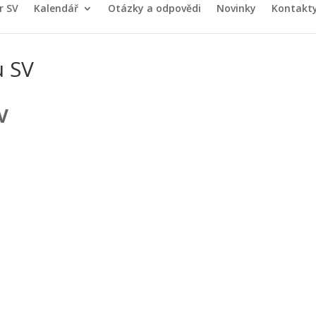
r SV
Kalendář
Otázky a odpovědi
Novinky
Kontakt
u SV
V