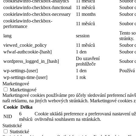
cookielawinfo-checkbox-analytics
11 měsíců
Soubor c
cookielawinfo-checkbox-functional
11 měsíců
Soubor c
cookielawinfo-checkbox-necessary
11 months
Soubor c
cookielawinfo-checkbox-
11 měsíců
Soubor c
performance
Tento so
lang
session
stránky.
viewed_cookie_policy
11 měsíců
Soubor c
wfwaf-authcookie-[hash]
1 den
Soubor c
Do uzavření
wordpress_logged_in_[hash]
Soubor c
prohlížeče
wp-settings-[user]
1 den
Používá 
wp-settings-time-[user]
1 rok
Marketingové
Marketingové
Marketingové cookies používáme pro účely sledování preferencí náv
naši reklamu, na jiných webových stránkách. Marketingové cookies 
Cookie
Délka
6
Cookie ukládá preference a preferovaná nastavení už
NID
měsíců
ovlivněná souhlasem na stránkách.
Statistické
Statistické