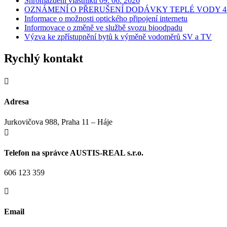
Shromáždění vlastníků 09. 06. 2026
OZNÁMENÍ O PŘERUŠENÍ DODÁVKY TEPLÉ VODY 4.
Informace o možnosti optického připojení internetu
Informovace o změně ve službě svozu bioodpadu
Výzva ke zpřístupnění bytů k výměně vodoměrů SV a TV
Rychlý kontakt

Adresa
Jurkovičova 988, Praha 11 – Háje

Telefon na správce AUSTIS-REAL s.r.o.
606 123 359

Email