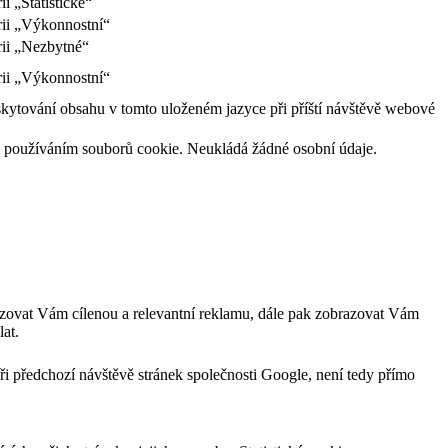
i „Statistické“
rii „Výkonnostní“
rii „Nezbytné“
rii „Výkonnostní“
skytování obsahu v tomto uloženém jazyce při příští návštěvě webové
l s používáním souborů cookie. Neukládá žádné osobní údaje.
zovat Vám cílenou a relevantní reklamu, dále pak zobrazovat Vám
at.
ři předchozí návštěvě stránek společnosti Google, není tedy přímo