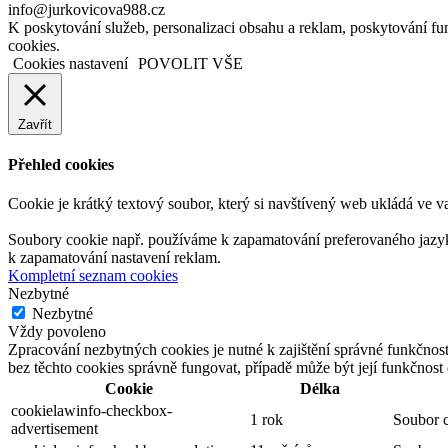
info@jurkovicova988.cz
K poskytování služeb, personalizaci obsahu a reklam, poskytování 
cookies.
Cookies nastavení
POVOLIT VŠE
Zavřít
Přehled cookies
Cookie je krátký textový soubor, který si navštívený web ukládá ve v
Soubory cookie např. používáme k zapamatování preferovaného jazyka,
k zapamatování nastavení reklam.
Kompletní seznam cookies
Nezbytné
Nezbytné
Vždy povoleno
Zpracování nezbytných cookies je nutné k zajištění správné funkčnos
bez těchto cookies správně fungovat, případě může být její funkčnos
Cookie
Délka
cookielawinfo-checkbox-
1 rok
Soubor c
advertisement