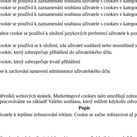
ookie se používá k zaznamenání souhlasu uživatele s cookies v kategori
ookie se používá k zaznamenání souhlasu uživatele s cookies v katego
ookie se používá k zaznamenání souhlasu uživatele s cookies v katego
ookie se používá k zaznamenání souhlasu uživatele s cookies v katego
ubor cookie se používá k uložení jazykových preferencí uživatele k po
ookie se používá se k uložení, zda uživatel souhlasil nebo nesouhlasi
ookie, který zabezpečuje přihlášení do uživatelského účtu.
ookie, který zabezpečuje trvalé přihlášení
se k zachování nastavení administrace uživatelského účtu
štěvníků webových stránek. Marketingové cookies nám umožňují zobra
zpracováváme na základě Vašeho souhlasu, který můžete kdykoliv odvol
Popis
ivatele k lepšímu zobrazování reklam. Cookie se začne zobrazovat až p