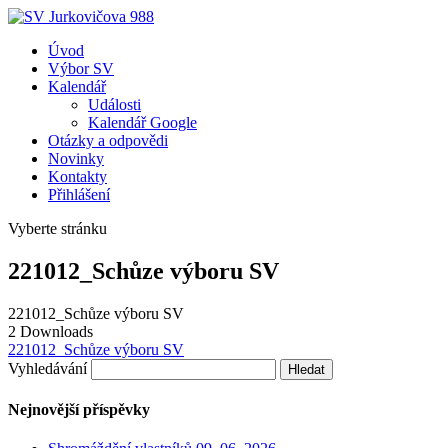
Úvod
Výbor SV
Kalendář
Události
Kalendář Google
Otázky a odpovědi
Novinky
Kontakty
Přihlášení
Vyberte stránku
221012_Schůze výboru SV
221012_Schůze výboru SV
2
Downloads
221012_Schůze výboru SV
Vyhledávání
Nejnovější příspěvky