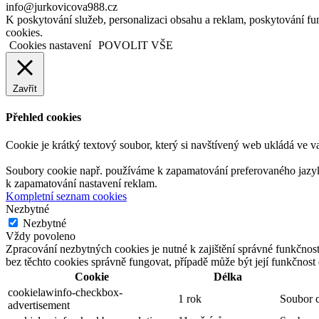
info@jurkovicova988.cz
K poskytování služeb, personalizaci obsahu a reklam, poskytování 
cookies.
Cookies nastavení
POVOLIT VŠE
Zavřít
Přehled cookies
Cookie je krátký textový soubor, který si navštívený web ukládá ve v
Soubory cookie např. používáme k zapamatování preferovaného jazyka,
k zapamatování nastavení reklam.
Kompletní seznam cookies
Nezbytné
Nezbytné
Vždy povoleno
Zpracování nezbytných cookies je nutné k zajištění správné funkčnos
bez těchto cookies správně fungovat, případě může být její funkčnos
Cookie
Délka
cookielawinfo-checkbox-
1 rok
Soubor c
advertisement