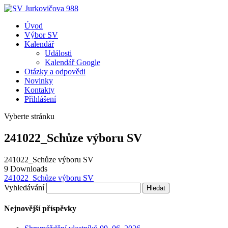
Úvod
Výbor SV
Kalendář
Události
Kalendář Google
Otázky a odpovědi
Novinky
Kontakty
Přihlášení
Vyberte stránku
241022_Schůze výboru SV
241022_Schůze výboru SV
9
Downloads
241022_Schůze výboru SV
Vyhledávání
Nejnovější příspěvky