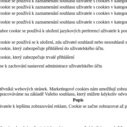
ookie se používá k zaznamenání souhlasu uživatele s cookies v kategori
ookie se používá k zaznamenání souhlasu uživatele s cookies v katego
ookie se používá k zaznamenání souhlasu uživatele s cookies v katego
ookie se používá k zaznamenání souhlasu uživatele s cookies v katego
ubor cookie se používá k uložení jazykových preferencí uživatele k po
ookie se používá se k uložení, zda uživatel souhlasil nebo nesouhlasi
ookie, který zabezpečuje přihlášení do uživatelského účtu.
ookie, který zabezpečuje trvalé přihlášení
se k zachování nastavení administrace uživatelského účtu
štěvníků webových stránek. Marketingové cookies nám umožňují zobra
zpracováváme na základě Vašeho souhlasu, který můžete kdykoliv odvol
Popis
ivatele k lepšímu zobrazování reklam. Cookie se začne zobrazovat až p