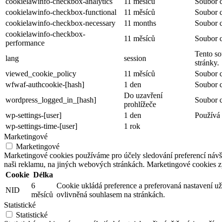
cookielawinfo-checkbox-analytics
11 měsíců
Soubor c
cookielawinfo-checkbox-functional
11 měsíců
Soubor c
cookielawinfo-checkbox-necessary
11 months
Soubor c
cookielawinfo-checkbox-
11 měsíců
Soubor c
performance
Tento so
lang
session
stránky.
viewed_cookie_policy
11 měsíců
Soubor c
wfwaf-authcookie-[hash]
1 den
Soubor c
Do uzavření
wordpress_logged_in_[hash]
Soubor c
prohlížeče
wp-settings-[user]
1 den
Používá 
wp-settings-time-[user]
1 rok
Marketingové
Marketingové
Marketingové cookies používáme pro účely sledování preferencí náv
naši reklamu, na jiných webových stránkách. Marketingové cookies 
Cookie
Délka
6
Cookie ukládá preference a preferovaná nastavení už
NID
měsíců
ovlivněná souhlasem na stránkách.
Statistické
Statistické