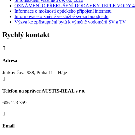
Shromáždění vlastníků 09. 06. 2026
OZNÁMENÍ O PŘERUŠENÍ DODÁVKY TEPLÉ VODY 4.
Informace o možnosti optického připojení internetu
Informovace o změně ve službě svozu bioodpadu
Výzva ke zpřístupnění bytů k výměně vodoměrů SV a TV
Rychlý kontakt

Adresa
Jurkovičova 988, Praha 11 – Háje

Telefon na správce AUSTIS-REAL s.r.o.
606 123 359

Email