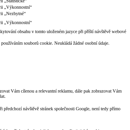
i „Statistické“
rii „Výkonnostní“
rii „Nezbytné“
rii „Výkonnostní“
skytování obsahu v tomto uloženém jazyce při příští návštěvě webové
l s používáním souborů cookie. Neukládá žádné osobní údaje.
zovat Vám cílenou a relevantní reklamu, dále pak zobrazovat Vám
at.
ři předchozí návštěvě stránek společnosti Google, není tedy přímo