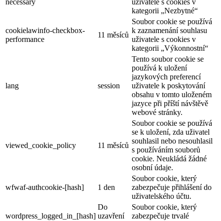
necessary
uživatele s cookies v
kategorii „Nezbytné“
Soubor cookie se používá
cookielawinfo-checkbox-
k zaznamenání souhlasu
11 měsíců
performance
uživatele s cookies v
kategorii „Výkonnostní“
Tento soubor cookie se
používá k uložení
jazykových preferencí
lang
session
uživatele k poskytování
obsahu v tomto uloženém
jazyce při příští návštěvě
webové stránky.
Soubor cookie se používá
se k uložení, zda uživatel
souhlasil nebo nesouhlasil
viewed_cookie_policy
11 měsíců
s používáním souborů
cookie. Neukládá žádné
osobní údaje.
Soubor cookie, který
wfwaf-authcookie-[hash]
1 den
zabezpečuje přihlášení do
uživatelského účtu.
Do
Soubor cookie, který
wordpress_logged_in_[hash]
uzavření
zabezpečuje trvalé