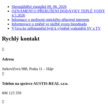
Shromáždění vlastníků 09. 06. 2026
OZNÁMENÍ O PŘERUŠENÍ DODÁVKY TEPLÉ VODY
4.5.2026
Informace o možnosti optického připojení internetu
Informovace o změně ve službě svozu bioodpadu
Výzva ke zpřístupnění bytů k výměně vodoměrů SV a TV
Rychlý kontakt

Adresa
Jurkovičova 988, Praha 11 – Háje

Telefon na správce AUSTIS-REAL s.r.o.
606 123 359
