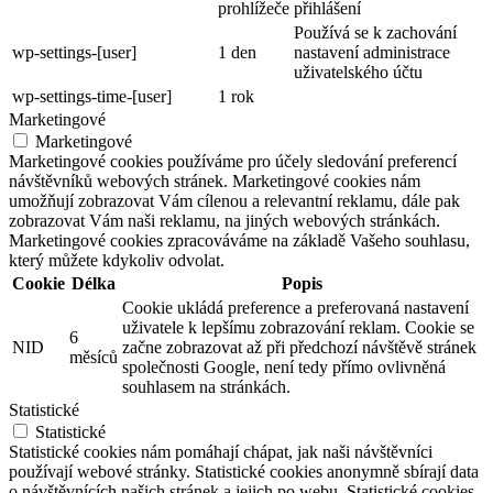
prohlížeče
přihlášení
Používá se k zachování
wp-settings-[user]
1 den
nastavení administrace
uživatelského účtu
wp-settings-time-[user]
1 rok
Marketingové
Marketingové
Marketingové cookies používáme pro účely sledování preferencí
návštěvníků webových stránek. Marketingové cookies nám
umožňují zobrazovat Vám cílenou a relevantní reklamu, dále pak
zobrazovat Vám naši reklamu, na jiných webových stránkách.
Marketingové cookies zpracováváme na základě Vašeho souhlasu,
který můžete kdykoliv odvolat.
Cookie
Délka
Popis
Cookie ukládá preference a preferovaná nastavení
uživatele k lepšímu zobrazování reklam. Cookie se
6
NID
začne zobrazovat až při předchozí návštěvě stránek
měsíců
společnosti Google, není tedy přímo ovlivněná
souhlasem na stránkách.
Statistické
Statistické
Statistické cookies nám pomáhají chápat, jak naši návštěvníci
používají webové stránky. Statistické cookies anonymně sbírají data
o návštěvnících našich stránek a jejich po webu. Statistické cookies