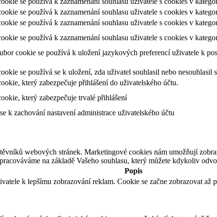
ookie se používá k zaznamenání souhlasu uživatele s cookies v kategori
ookie se používá k zaznamenání souhlasu uživatele s cookies v katego
ookie se používá k zaznamenání souhlasu uživatele s cookies v katego
ookie se používá k zaznamenání souhlasu uživatele s cookies v katego
ubor cookie se používá k uložení jazykových preferencí uživatele k po
ookie se používá se k uložení, zda uživatel souhlasil nebo nesouhlasi
ookie, který zabezpečuje přihlášení do uživatelského účtu.
ookie, který zabezpečuje trvalé přihlášení
se k zachování nastavení administrace uživatelského účtu
štěvníků webových stránek. Marketingové cookies nám umožňují zobra
zpracováváme na základě Vašeho souhlasu, který můžete kdykoliv odvol
Popis
ivatele k lepšímu zobrazování reklam. Cookie se začne zobrazovat až p