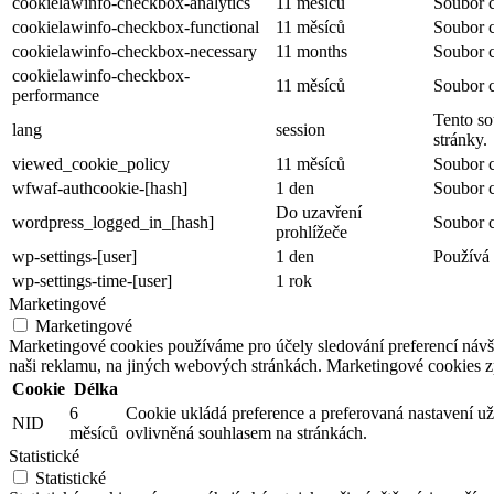
cookielawinfo-checkbox-analytics
11 měsíců
Soubor c
cookielawinfo-checkbox-functional
11 měsíců
Soubor c
cookielawinfo-checkbox-necessary
11 months
Soubor c
cookielawinfo-checkbox-
11 měsíců
Soubor c
performance
Tento so
lang
session
stránky.
viewed_cookie_policy
11 měsíců
Soubor c
wfwaf-authcookie-[hash]
1 den
Soubor c
Do uzavření
wordpress_logged_in_[hash]
Soubor c
prohlížeče
wp-settings-[user]
1 den
Používá 
wp-settings-time-[user]
1 rok
Marketingové
Marketingové
Marketingové cookies používáme pro účely sledování preferencí náv
naši reklamu, na jiných webových stránkách. Marketingové cookies 
Cookie
Délka
6
Cookie ukládá preference a preferovaná nastavení už
NID
měsíců
ovlivněná souhlasem na stránkách.
Statistické
Statistické