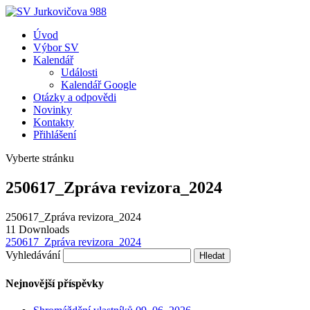
Úvod
Výbor SV
Kalendář
Události
Kalendář Google
Otázky a odpovědi
Novinky
Kontakty
Přihlášení
Vyberte stránku
250617_Zpráva revizora_2024
250617_Zpráva revizora_2024
11
Downloads
250617_Zpráva revizora_2024
Vyhledávání
Nejnovější příspěvky