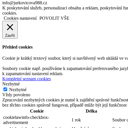
info@jurkovicova988.cz
K poskytování služeb, personalizaci obsahu a reklam, poskytování 
cookies.
Cookies nastavení
POVOLIT VŠE
Zavřít
Přehled cookies
Cookie je krátký textový soubor, který si navštívený web ukládá ve v
Soubory cookie např. používáme k zapamatování preferovaného jazyka,
k zapamatování nastavení reklam.
Kompletní seznam cookies
Nezbytné
Nezbytné
Vždy povoleno
Zpracování nezbytných cookies je nutné k zajištění správné funkčnos
bez těchto cookies správně fungovat, případě může být její funkčnos
Cookie
Délka
cookielawinfo-checkbox-
1 rok
Soubor c
advertisement