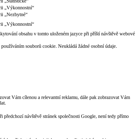
i „Statistické“
rii „Výkonnostní“
rii „Nezbytné“
rii „Výkonnostní“
skytování obsahu v tomto uloženém jazyce při příští návštěvě webové
l s používáním souborů cookie. Neukládá žádné osobní údaje.
zovat Vám cílenou a relevantní reklamu, dále pak zobrazovat Vám
at.
ři předchozí návštěvě stránek společnosti Google, není tedy přímo