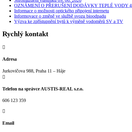
Shromáždění vlastníků 09. 06. 2026
OZNÁMENÍ O PŘERUŠENÍ DODÁVKY TEPLÉ VODY 4.
Informace o možnosti optického připojení internetu
Informovace o změně ve službě svozu bioodpadu
Výzva ke zpřístupnění bytů k výměně vodoměrů SV a TV
Rychlý kontakt

Adresa
Jurkovičova 988, Praha 11 – Háje

Telefon na správce AUSTIS-REAL s.r.o.
606 123 359

Email