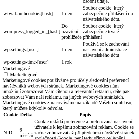
osobní údaje.
Soubor cookie, který
wfwaf-authcookie-[hash]
1 den
zabezpečuje přihlášení do
uživatelského účtu.
Do
Soubor cookie, který
wordpress_logged_in_[hash]
uzavření
zabezpečuje trvalé
prohlížeče
přihlášení
Používá se k zachování
wp-settings-[user]
1 den
nastavení administrace
uživatelského účtu
wp-settings-time-[user]
1 rok
Marketingové
Marketingové
Marketingové cookies používáme pro účely sledování preferencí
návštěvníků webových stránek. Marketingové cookies nám
umožňují zobrazovat Vám cílenou a relevantní reklamu, dále pak
zobrazovat Vám naši reklamu, na jiných webových stránkách.
Marketingové cookies zpracováváme na základě Vašeho souhlasu,
který můžete kdykoliv odvolat.
Cookie
Délka
Popis
Cookie ukládá preference a preferovaná nastavení
uživatele k lepšímu zobrazování reklam. Cookie se
6
NID
začne zobrazovat až při předchozí návštěvě stránek
měsíců
společnosti Google, není tedy přímo ovlivněná