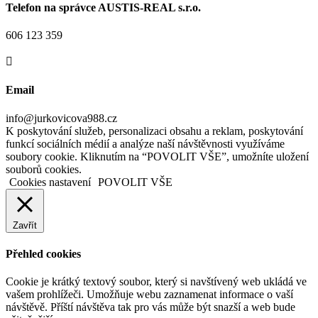
Telefon na správce AUSTIS-REAL s.r.o.
606 123 359

Email
info@jurkovicova988.cz
K poskytování služeb, personalizaci obsahu a reklam, poskytování
funkcí sociálních médií a analýze naší návštěvnosti využíváme
soubory cookie. Kliknutím na “POVOLIT VŠE”, umožníte uložení
souborů cookies.
Cookies nastavení
POVOLIT VŠE
Zavřít
Přehled cookies
Cookie je krátký textový soubor, který si navštívený web ukládá ve
vašem prohlížeči. Umožňuje webu zaznamenat informace o vaší
návštěvě. Příští návštěva tak pro vás může být snazší a web bude