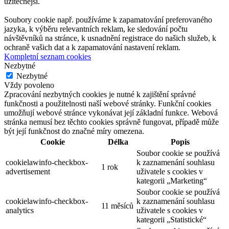
užitečnější.
Soubory cookie např. používáme k zapamatování preferovaného
jazyka, k výběru relevantních reklam, ke sledování počtu
návštěvníků na stránce, k usnadnění registrace do našich služeb, k
ochraně vašich dat a k zapamatování nastavení reklam.
Kompletní seznam cookies
Nezbytné
Nezbytné
Vždy povoleno
Zpracování nezbytných cookies je nutné k zajištění správné
funkčnosti a použitelnosti naší webové stránky. Funkční cookies
umožňují webové stránce vykonávat její základní funkce. Webová
stránka nemusí bez těchto cookies správně fungovat, případě může
být její funkčnost do značné míry omezena.
Cookie
Délka
Popis
Soubor cookie se používá
cookielawinfo-checkbox-
k zaznamenání souhlasu
1 rok
advertisement
uživatele s cookies v
kategorii „Marketing“
Soubor cookie se používá
cookielawinfo-checkbox-
k zaznamenání souhlasu
11 měsíců
analytics
uživatele s cookies v
kategorii „Statistické“