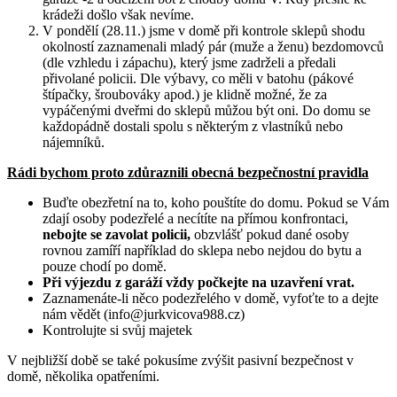
krádeži došlo však nevíme.
V pondělí (28.11.) jsme v domě při kontrole sklepů shodu
okolností zaznamenali mladý pár (muže a ženu) bezdomovců
(dle vzhledu i zápachu), který jsme zadrželi a předali
přivolané policii. Dle výbavy, co měli v batohu (pákové
štípačky, šroubováky apod.) je klidně možné, že za
vypáčenými dveřmi do sklepů můžou být oni. Do domu se
každopádně dostali spolu s některým z vlastníků nebo
nájemníků.
Rádi bychom proto zdůraznili obecná bezpečnostní pravidla
Buďte obezřetní na to, koho pouštíte do domu. Pokud se Vám
zdají osoby podezřelé a necítíte na přímou konfrontaci,
nebojte se zavolat policii,
obzvlášť pokud dané osoby
rovnou zamíří například do sklepa nebo nejdou do bytu a
pouze chodí po domě.
Při výjezdu z garáží vždy počkejte na uzavření vrat.
Zaznamenáte-li něco podezřelého v domě, vyfoťte to a dejte
nám vědět (
info@jurkvicova988.cz
)
Kontrolujte si svůj majetek
V nejbližší době se také pokusíme zvýšit pasivní bezpečnost v
domě, několika opatřeními.