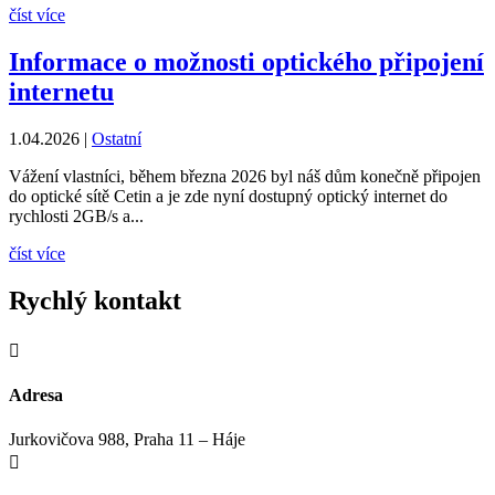
číst více
Informace o možnosti optického připojení
internetu
1.04.2026
|
Ostatní
Vážení vlastníci, během března 2026 byl náš dům konečně připojen
do optické sítě Cetin a je zde nyní dostupný optický internet do
rychlosti 2GB/s a...
číst více
Rychlý kontakt

Adresa
Jurkovičova 988, Praha 11 – Háje
