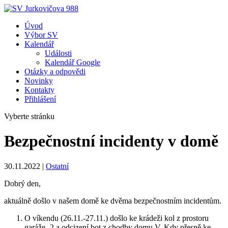
Úvod
Výbor SV
Kalendář
Události
Kalendář Google
Otázky a odpovědi
Novinky
Kontakty
Přihlášení
Vyberte stránku
Bezpečnostní incidenty v domě
30.11.2022
|
Ostatní
Dobrý den,
aktuálně došlo v našem domě ke dvěma bezpečnostním incidentům.
O víkendu (26.11.-27.11.) došlo ke krádeži kol z prostoru
garáže -2 a odcizení bot z chodby domu V. Kdy přesně ke