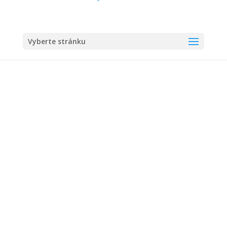
Vyberte stránku
Havárie vody v
budově V –
Jurkovičova 988/26
4.07.2024
|
Ostatní
Dobrý den,
z důvodu havárie vody v budově V je od 4.7.2024
dočaně uzavřena jedna stoupačka studené vody až
do vyřešení problému.