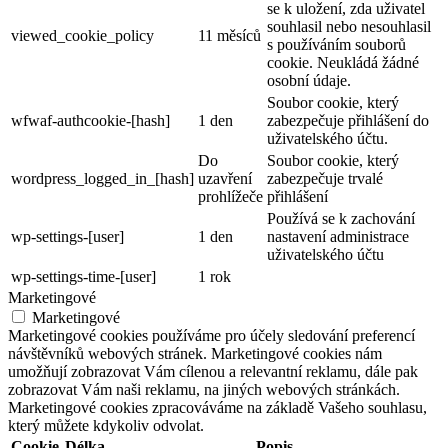
se k uložení, zda uživatel
souhlasil nebo nesouhlasil
viewed_cookie_policy
11 měsíců
s používáním souborů
cookie. Neukládá žádné
osobní údaje.
Soubor cookie, který
wfwaf-authcookie-[hash]
1 den
zabezpečuje přihlášení do
uživatelského účtu.
Do
Soubor cookie, který
wordpress_logged_in_[hash]
uzavření
zabezpečuje trvalé
prohlížeče
přihlášení
Používá se k zachování
wp-settings-[user]
1 den
nastavení administrace
uživatelského účtu
wp-settings-time-[user]
1 rok
Marketingové
Marketingové
Marketingové cookies používáme pro účely sledování preferencí
návštěvníků webových stránek. Marketingové cookies nám
umožňují zobrazovat Vám cílenou a relevantní reklamu, dále pak
zobrazovat Vám naši reklamu, na jiných webových stránkách.
Marketingové cookies zpracováváme na základě Vašeho souhlasu,
který můžete kdykoliv odvolat.
Cookie
Délka
Popis