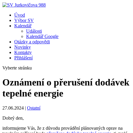
Úvod
Výbor SV
Kalendář
Události
Kalendář Google
Otázky a odpovědi
Novinky
Kontakty
Přihlášení
Vyberte stránku
Oznámení o přerušení dodávek
tepelné energie
27.06.2024
|
Ostatní
Dobrý den,
informujeme Vás, že z důvodu provádění plánovaných oprav na