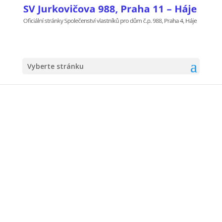
Vyberte stránku
Zápis ze zasedání
výboru SVJ ze dne
10.04.2017
25.05.2017
|
Dokumenty SV
,
Nástěnka
,
Zápisy SV
Stáhnout