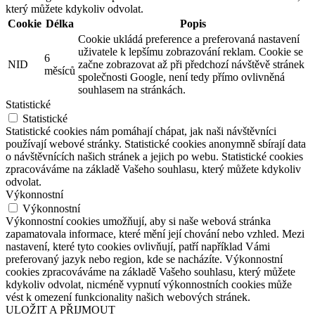
který můžete kdykoliv odvolat.
Cookie
Délka
Popis
Cookie ukládá preference a preferovaná nastavení
uživatele k lepšímu zobrazování reklam. Cookie se
6
NID
začne zobrazovat až při předchozí návštěvě stránek
měsíců
společnosti Google, není tedy přímo ovlivněná
souhlasem na stránkách.
Statistické
Statistické
Statistické cookies nám pomáhají chápat, jak naši návštěvníci
používají webové stránky. Statistické cookies anonymně sbírají data
o návštěvnících našich stránek a jejich po webu. Statistické cookies
zpracováváme na základě Vašeho souhlasu, který můžete kdykoliv
odvolat.
Výkonnostní
Výkonnostní
Výkonnostní cookies umožňují, aby si naše webová stránka
zapamatovala informace, které mění její chování nebo vzhled. Mezi
nastavení, které tyto cookies ovlivňují, patří například Vámi
preferovaný jazyk nebo region, kde se nacházíte. Výkonnostní
cookies zpracováváme na základě Vašeho souhlasu, který můžete
kdykoliv odvolat, nicméně vypnutí výkonnostních cookies může
vést k omezení funkcionality našich webových stránek.
ULOŽIT A PŘIJMOUT