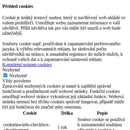
Přehled cookies
Cookie je krátký textový soubor, který si navštívený web ukládá ve
vašem prohlížeči. Umožňuje webu zaznamenat informace o vaší
návštěvě. Příští návštěva tak pro vás může být snazší a web bude
užitečnější.
Soubory cookie např. používáme k zapamatování preferovaného
jazyka, k výběru relevantních reklam, ke sledování počtu
návštěvníků na stránce, k usnadnění registrace do našich služeb, k
ochraně vašich dat a k zapamatování nastavení reklam.
Kompletní seznam cookies
Nezbytné
Nezbytné
Vždy povoleno
Zpracování nezbytných cookies je nutné k zajištění správné
funkčnosti a použitelnosti naší webové stránky. Funkční cookies
umožňují webové stránce vykonávat její základní funkce. Webová
stránka nemusí bez těchto cookies správně fungovat, případě může
být její funkčnost do značné míry omezena.
Cookie
Délka
Popis
Soubor cookie se používá
cookielawinfo-checkbox-
k zaznamenání souhlasu
1 rok
advertisement
uživatele s cookies v