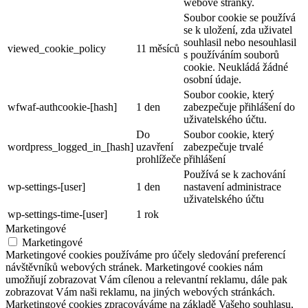
webové stránky.
Soubor cookie se používá
se k uložení, zda uživatel
souhlasil nebo nesouhlasil
viewed_cookie_policy
11 měsíců
s používáním souborů
cookie. Neukládá žádné
osobní údaje.
Soubor cookie, který
wfwaf-authcookie-[hash]
1 den
zabezpečuje přihlášení do
uživatelského účtu.
Do
Soubor cookie, který
wordpress_logged_in_[hash]
uzavření
zabezpečuje trvalé
prohlížeče
přihlášení
Používá se k zachování
wp-settings-[user]
1 den
nastavení administrace
uživatelského účtu
wp-settings-time-[user]
1 rok
Marketingové
Marketingové
Marketingové cookies používáme pro účely sledování preferencí
návštěvníků webových stránek. Marketingové cookies nám
umožňují zobrazovat Vám cílenou a relevantní reklamu, dále pak
zobrazovat Vám naši reklamu, na jiných webových stránkách.
Marketingové cookies zpracováváme na základě Vašeho souhlasu,