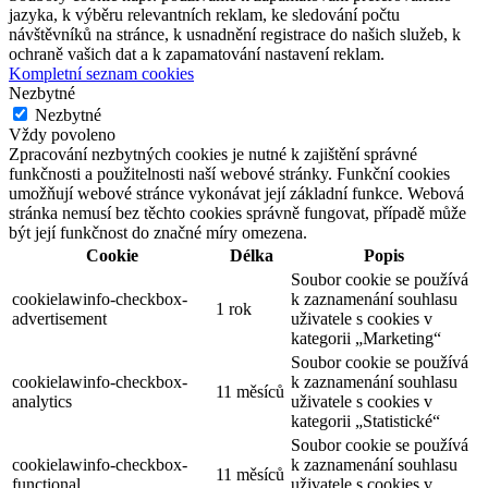
jazyka, k výběru relevantních reklam, ke sledování počtu
návštěvníků na stránce, k usnadnění registrace do našich služeb, k
ochraně vašich dat a k zapamatování nastavení reklam.
Kompletní seznam cookies
Nezbytné
Nezbytné
Vždy povoleno
Zpracování nezbytných cookies je nutné k zajištění správné
funkčnosti a použitelnosti naší webové stránky. Funkční cookies
umožňují webové stránce vykonávat její základní funkce. Webová
stránka nemusí bez těchto cookies správně fungovat, případě může
být její funkčnost do značné míry omezena.
Cookie
Délka
Popis
Soubor cookie se používá
cookielawinfo-checkbox-
k zaznamenání souhlasu
1 rok
advertisement
uživatele s cookies v
kategorii „Marketing“
Soubor cookie se používá
cookielawinfo-checkbox-
k zaznamenání souhlasu
11 měsíců
analytics
uživatele s cookies v
kategorii „Statistické“
Soubor cookie se používá
cookielawinfo-checkbox-
k zaznamenání souhlasu
11 měsíců
functional
uživatele s cookies v