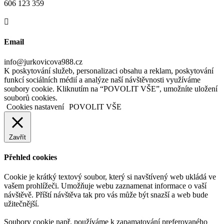
606 123 359

Email
info@jurkovicova988.cz
K poskytování služeb, personalizaci obsahu a reklam, poskytování
funkcí sociálních médií a analýze naší návštěvnosti využíváme
soubory cookie. Kliknutím na “POVOLIT VŠE”, umožníte uložení
souborů cookies.
Cookies nastavení
POVOLIT VŠE
Zavřít
Přehled cookies
Cookie je krátký textový soubor, který si navštívený web ukládá ve
vašem prohlížeči. Umožňuje webu zaznamenat informace o vaší
návštěvě. Příští návštěva tak pro vás může být snazší a web bude
užitečnější.
Soubory cookie např. používáme k zapamatování preferovaného