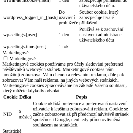
wfwaf-authcookie-[hash]
1 den
zabezpečuje přihlášení do
uživatelského účtu.
Do
Soubor cookie, který
wordpress_logged_in_[hash]
uzavření
zabezpečuje trvalé
prohlížeče
přihlášení
Používá se k zachování
wp-settings-[user]
1 den
nastavení administrace
uživatelského účtu
wp-settings-time-[user]
1 rok
Marketingové
Marketingové
Marketingové cookies používáme pro účely sledování preferencí
návštěvníků webových stránek. Marketingové cookies nám
umožňují zobrazovat Vám cílenou a relevantní reklamu, dále pak
zobrazovat Vám naši reklamu, na jiných webových stránkách.
Marketingové cookies zpracováváme na základě Vašeho souhlasu,
který můžete kdykoliv odvolat.
Cookie
Délka
Popis
Cookie ukládá preference a preferovaná nastavení
uživatele k lepšímu zobrazování reklam. Cookie se
6
NID
začne zobrazovat až při předchozí návštěvě stránek
měsíců
společnosti Google, není tedy přímo ovlivněná
souhlasem na stránkách.
Statistické