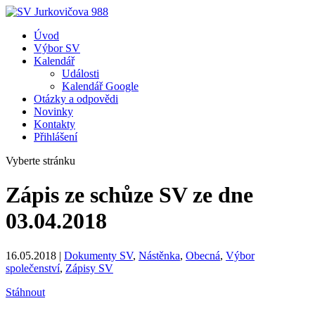
Úvod
Výbor SV
Kalendář
Události
Kalendář Google
Otázky a odpovědi
Novinky
Kontakty
Přihlášení
Vyberte stránku
Zápis ze schůze SV ze dne
03.04.2018
16.05.2018
|
Dokumenty SV
,
Nástěnka
,
Obecná
,
Výbor
společenství
,
Zápisy SV
Stáhnout