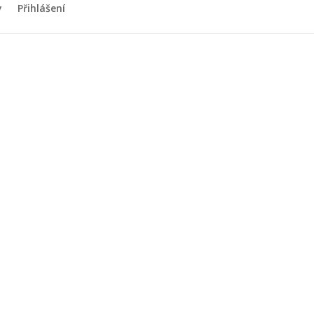
y
Přihlášení
nané dne
schopné
uložen na webových stránkách v soukromé