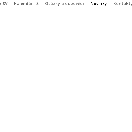
r SV
Kalendář
Otázky a odpovědi
Novinky
Kontakt
dění vlastníků ko
2023 bylo usnášení
15.06.2023
|
Nástěnka
,
Shromáždění
omě Jurkovičova 988 – Praha 4,
 dne 06.06.2023 bylo usnášeníschopné. Zápis ze shromáždění bude 
ečenství vlastníků.